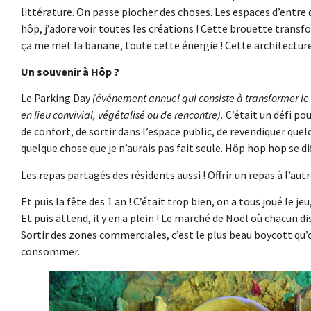
littérature. On passe piocher des choses. Les espaces d’entre d
hôp, j’adore voir toutes les créations ! Cette brouette trans
ça me met la banane, toute cette énergie ! Cette architecture, 
Un souvenir à Hôp ?
Le Parking Day
(événement annuel qui consiste à transformer l
en lieu convivial, végétalisé ou de rencontre).
C’était un défi pou
de confort, de sortir dans l’espace public, de revendiquer quel
quelque chose que je n’aurais pas fait seule. Hôp hop hop se di
Les repas partagés des résidents aussi ! Offrir un repas à l’aut
Et puis la fête des 1 an ! C’était trop bien, on a tous joué le je
Et puis attend, il y en a plein ! Le marché de Noel où chacun d
Sortir des zones commerciales, c’est le plus beau boycott qu’o
consommer.